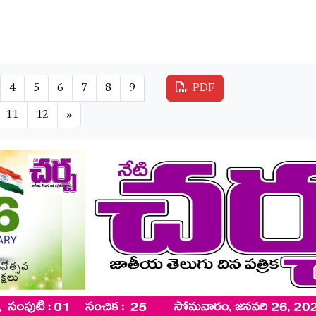
4
5
6
7
8
9
PDF
11
12
»