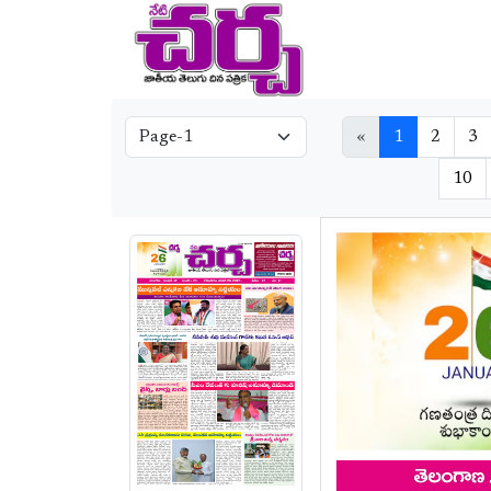
«
1
2
3
10